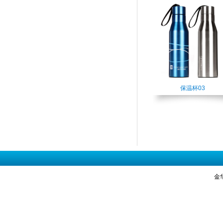
保温杯03
金