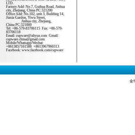
LTD.
Factory Add: No.7, Guihua Road, Jinhua
city, Zhejiang, China PC:321200
Office Add: No.102, unit 3, Building 14,
Jiaxia Gardon, Yiwu Street,
Jinhua city, Zhejiang,
China PC:321000
Tel: +86-579-83706115 Fax: +86-579-
83706118
Email: cupware@aliyun.com Gmail:
cupware.china@gmail.com
Mobile/Whatsapp/Wechat:
+8613857161588 +8613967960313
Facebook: www.facebook.com/cupware
金